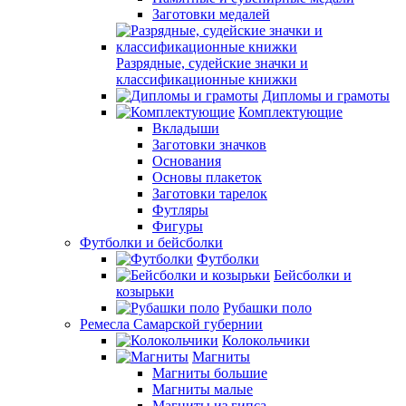
Заготовки медалей
Разрядные, судейские значки и
классификационные книжки
Дипломы и грамоты
Комплектующие
Вкладыши
Заготовки значков
Основания
Основы плакеток
Заготовки тарелок
Футляры
Фигуры
Футболки и бейсболки
Футболки
Бейсболки и
козырьки
Рубашки поло
Ремесла Самарской губернии
Колокольчики
Магниты
Магниты большие
Магниты малые
Магниты из гипса