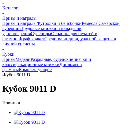
-
Каталог
-
Призы и награды
Призы и награды
Футболки и бейсболки
Ремесла Самарской
губернии
Трудовые книжки и вкладыши,
удостоверения
Сувениры
Оснастка для печатей и
штампов
Крафт-пакет
Средства индивидуальной защиты и
личной гигиены
-
Кубки
Призы
Медали
Разрядные, судейские значки и
классификационные книжки
Дипломы и
грамоты
Комплектующие
-
Кубок 9011 D
Кубок 9011 D
Новинки