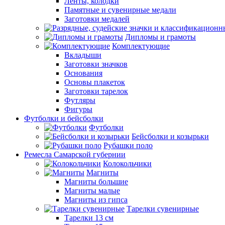
Ленты, колодки
Памятные и сувенирные медали
Заготовки медалей
Дипломы и грамоты
Комплектующие
Вкладыши
Заготовки значков
Основания
Основы плакеток
Заготовки тарелок
Футляры
Фигуры
Футболки и бейсболки
Футболки
Бейсболки и козырьки
Рубашки поло
Ремесла Самарской губернии
Колокольчики
Магниты
Магниты большие
Магниты малые
Магниты из гипса
Тарелки сувенирные
Тарелки 13 см