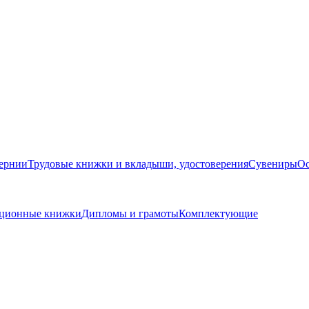
бернии
Трудовые книжки и вкладыши, удостоверения
Сувениры
Ос
кационные книжки
Дипломы и грамоты
Комплектующие