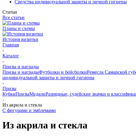
Средства индивидуальной защиты и личной гигиены
Статьи
Все статьи
Планы и схемы
История визитки
Главная
-
Каталог
-
Призы и награды
Призы и награды
Футболки и бейсболки
Ремесла Самарской гу
индивидуальной защиты и личной гигиены
-
Призы
Кубки
Призы
Медали
Разрядные, судейские значки и классифи
-
Из акрила и стекла
С фигурами и эмблемами
Из акрила и стекла