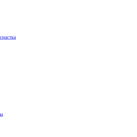
снастка
ны