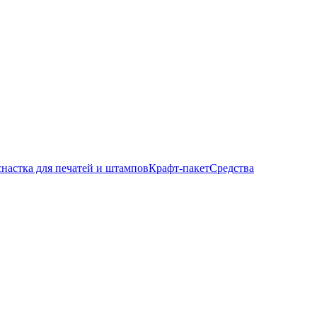
настка для печатей и штампов
Крафт-пакет
Средства