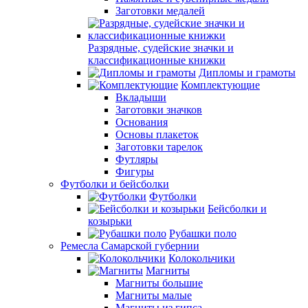
Заготовки медалей
Разрядные, судейские значки и
классификационные книжки
Дипломы и грамоты
Комплектующие
Вкладыши
Заготовки значков
Основания
Основы плакеток
Заготовки тарелок
Футляры
Фигуры
Футболки и бейсболки
Футболки
Бейсболки и
козырьки
Рубашки поло
Ремесла Самарской губернии
Колокольчики
Магниты
Магниты большие
Магниты малые
Магниты из гипса