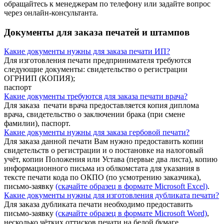
обращайтесь к менеджерам по телефону или задайте вопрос
через онлайн-консультанта.
Документы для заказа печатей и штампов
Какие документы нужны для заказа печати ИП?
Для изготовления печати предпринимателя требуются
следующие документы: свидетельство о регистрации
ОГРНИП (КОПИЯ);
паспорт
Какие документы требуются для заказа печати врача?
Для заказа печати врача предоставляется копия диплома
врача, свидетельство о заключении брака (при смене
фамилии), паспорт.
Какие документы нужны для заказа гербовой печати?
Для заказа данной печати Вам нужно предоставить копии
свидетельств о регистрации и о постановке на налоговый
учёт, копии Положения или Устава (первые два листа), копию
информационного письма из облкомстата для указания в
тексте печати кода по ОКПО (по усмотрению заказчика),
письмо-заявку
(скачайте образец в формате Microsoft Excel)
.
Какие документы нужны для изготовления дубликата печати?
Для заказа дубликата печати необходимо предоставить
письмо-заявку
(скачайте образец в формате Microsoft Word)
,
несколько чётких оттисков печати на белой бумаге.