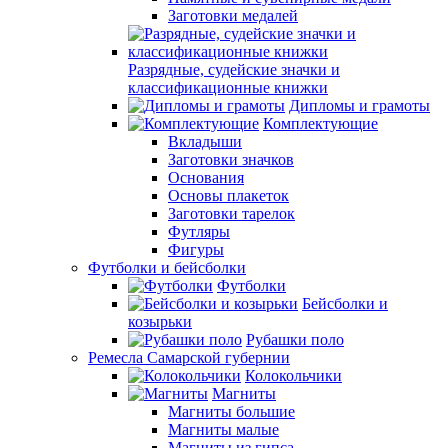
Заготовки медалей
Разрядные, судейские значки и
классификационные книжки
Дипломы и грамоты
Комплектующие
Вкладыши
Заготовки значков
Основания
Основы плакеток
Заготовки тарелок
Футляры
Фигуры
Футболки и бейсболки
Футболки
Бейсболки и
козырьки
Рубашки поло
Ремесла Самарской губернии
Колокольчики
Магниты
Магниты большие
Магниты малые
Магниты из гипса