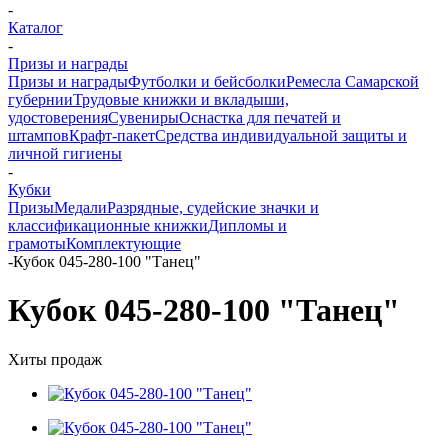
-
Каталог
-
Призы и награды
Призы и награды
Футболки и бейсболки
Ремесла Самарской
губернии
Трудовые книжки и вкладыши,
удостоверения
Сувениры
Оснастка для печатей и
штампов
Крафт-пакет
Средства индивидуальной защиты и
личной гигиены
-
Кубки
Призы
Медали
Разрядные, судейские значки и
классификационные книжки
Дипломы и
грамоты
Комплектующие
-
Кубок 045-280-100 "Танец"
Кубок 045-280-100 "Танец"
Хиты продаж