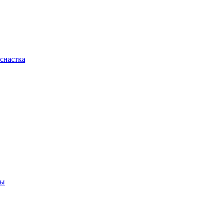
снастка
ны