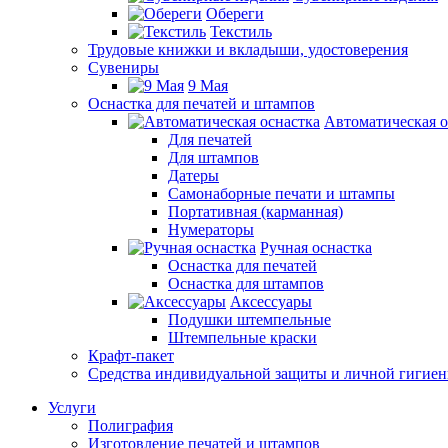
Обереги
Текстиль
Трудовые книжки и вкладыши, удостоверения
Сувениры
9 Мая
Оснастка для печатей и штампов
Автоматическая о
Для печатей
Для штампов
Датеры
Самонаборные печати и штампы
Портативная (карманная)
Нумераторы
Ручная оснастка
Оснастка для печатей
Оснастка для штампов
Аксессуары
Подушки штемпельные
Штемпельные краски
Крафт-пакет
Средства индивидуальной защиты и личной гигие
Услуги
Полиграфия
Изготовление печатей и штампов