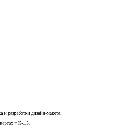
а и разработки дизайн-макета.
артах = К-1,3.