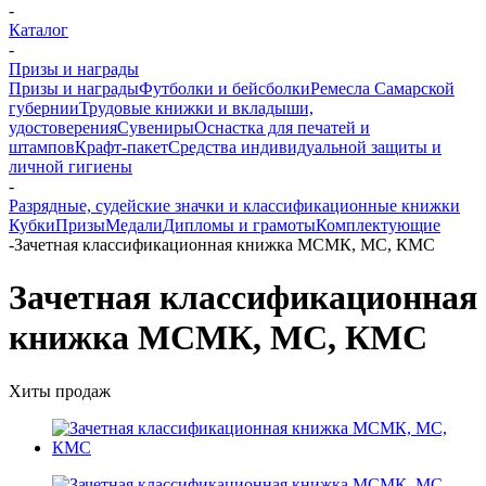
-
Каталог
-
Призы и награды
Призы и награды
Футболки и бейсболки
Ремесла Самарской
губернии
Трудовые книжки и вкладыши,
удостоверения
Сувениры
Оснастка для печатей и
штампов
Крафт-пакет
Средства индивидуальной защиты и
личной гигиены
-
Разрядные, судейские значки и классификационные книжки
Кубки
Призы
Медали
Дипломы и грамоты
Комплектующие
-
Зачетная классификационная книжка МСМК, МС, КМС
Зачетная классификационная
книжка МСМК, МС, КМС
Хиты продаж