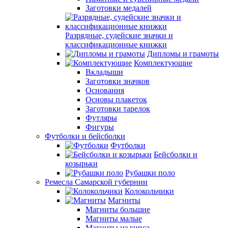
Заготовки медалей
Разрядные, судейские значки и
классификационные книжки
Дипломы и грамоты
Комплектующие
Вкладыши
Заготовки значков
Основания
Основы плакеток
Заготовки тарелок
Футляры
Фигуры
Футболки и бейсболки
Футболки
Бейсболки и
козырьки
Рубашки поло
Ремесла Самарской губернии
Колокольчики
Магниты
Магниты большие
Магниты малые
Магниты из гипса