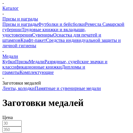
-
Каталог
-
Призы и награды
Призы и награды
Футболки и бейсболки
Ремесла Самарской
губернии
Трудовые книжки и вкладыши,
удостоверения
Сувениры
Оснастка для печатей и
штампов
Крафт-пакет
Средства индивидуальной защиты и
личной гигиены
-
Медали
Кубки
Призы
Медали
Разрядные, судейские значки и
классификационные книжки
Дипломы и
грамоты
Комплектующие
-
Заготовки медалей
Ленты, колодки
Памятные и сувенирные медали
Заготовки медалей
Цена