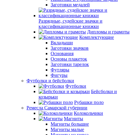
Заготовки медалей
Разрядные, судейские значки и
классификационные книжки
Дипломы и грамоты
Комплектующие
Вкладыши
Заготовки значков
Основания
Основы плакеток
Заготовки тарелок
Футляры
Фигуры
Футболки и бейсболки
Футболки
Бейсболки и
козырьки
Рубашки поло
Ремесла Самарской губернии
Колокольчики
Магниты
Магниты большие
Магниты малые
Магниты из гипса