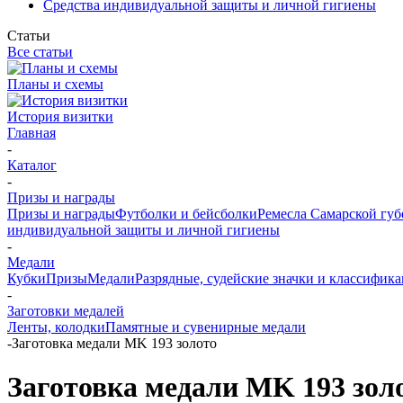
Средства индивидуальной защиты и личной гигиены
Статьи
Все статьи
Планы и схемы
История визитки
Главная
-
Каталог
-
Призы и награды
Призы и награды
Футболки и бейсболки
Ремесла Самарской гу
индивидуальной защиты и личной гигиены
-
Медали
Кубки
Призы
Медали
Разрядные, судейские значки и классифи
-
Заготовки медалей
Ленты, колодки
Памятные и сувенирные медали
-
Заготовка медали MK 193 золото
Заготовка медали MK 193 зол