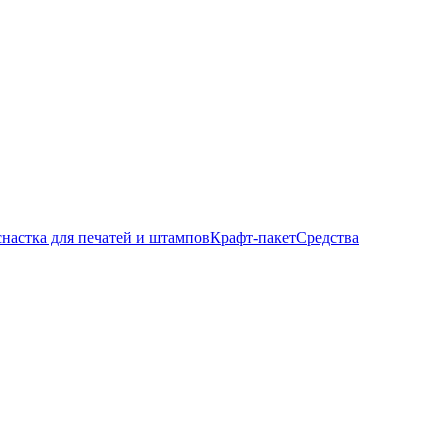
настка для печатей и штампов
Крафт-пакет
Средства