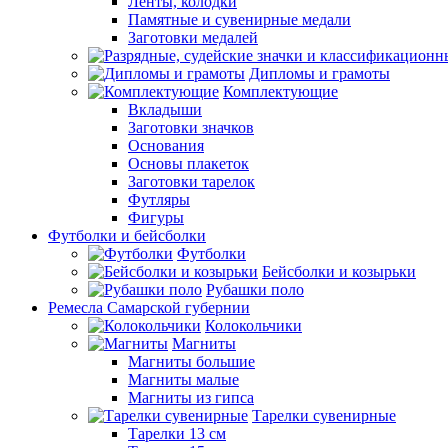
Ленты, колодки
Памятные и сувенирные медали
Заготовки медалей
Дипломы и грамоты
Комплектующие
Вкладыши
Заготовки значков
Основания
Основы плакеток
Заготовки тарелок
Футляры
Фигуры
Футболки и бейсболки
Футболки
Бейсболки и козырьки
Рубашки поло
Ремесла Самарской губернии
Колокольчики
Магниты
Магниты большие
Магниты малые
Магниты из гипса
Тарелки сувенирные
Тарелки 13 см