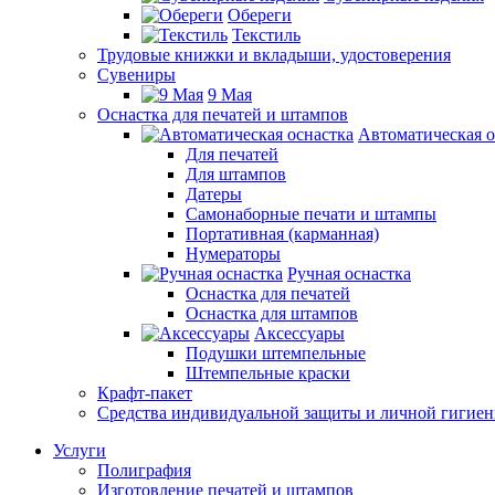
Обереги
Текстиль
Трудовые книжки и вкладыши, удостоверения
Сувениры
9 Мая
Оснастка для печатей и штампов
Автоматическая о
Для печатей
Для штампов
Датеры
Самонаборные печати и штампы
Портативная (карманная)
Нумераторы
Ручная оснастка
Оснастка для печатей
Оснастка для штампов
Аксессуары
Подушки штемпельные
Штемпельные краски
Крафт-пакет
Средства индивидуальной защиты и личной гигие
Услуги
Полиграфия
Изготовление печатей и штампов