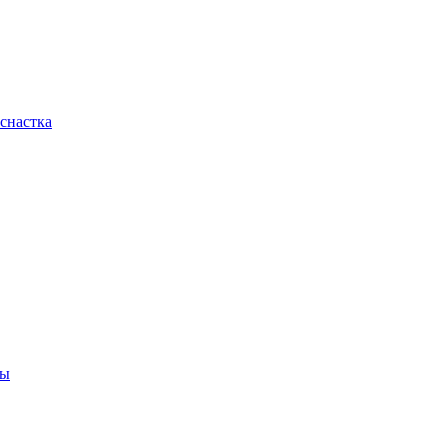
снастка
ны