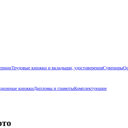
бернии
Трудовые книжки и вкладыши, удостоверения
Сувениры
Ос
кационные книжки
Дипломы и грамоты
Комплектующие
ото