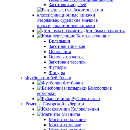
Заготовки медалей
Разрядные, судейские значки и
классификационные книжки
Дипломы и грамоты
Комплектующие
Вкладыши
Заготовки значков
Основания
Основы плакеток
Заготовки тарелок
Футляры
Фигуры
Футболки и бейсболки
Футболки
Бейсболки и
козырьки
Рубашки поло
Ремесла Самарской губернии
Колокольчики
Магниты
Магниты большие
Магниты малые
Магниты из гипса