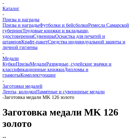
-
Каталог
-
Призы и награды
Призы и награды
Футболки и бейсболки
Ремесла Самарской
губернии
Трудовые книжки и вкладыши,
удостоверения
Сувениры
Оснастка для печатей и
штампов
Крафт-пакет
Средства индивидуальной защиты и
личной гигиены
-
Медали
Кубки
Призы
Медали
Разрядные, судейские значки и
классификационные книжки
Дипломы и
грамоты
Комплектующие
-
Заготовки медалей
Ленты, колодки
Памятные и сувенирные медали
-
Заготовка медали MK 126 золото
Заготовка медали MK 126
золото