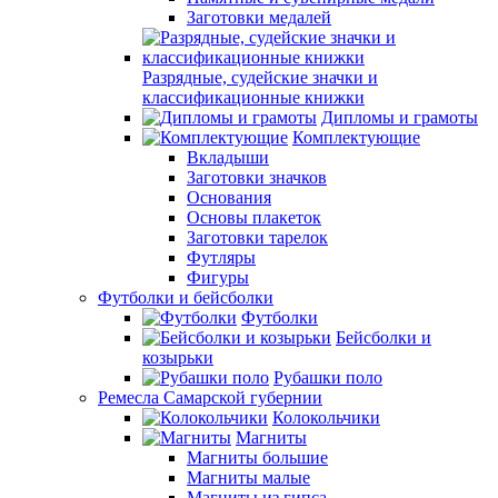
Заготовки медалей
Разрядные, судейские значки и
классификационные книжки
Дипломы и грамоты
Комплектующие
Вкладыши
Заготовки значков
Основания
Основы плакеток
Заготовки тарелок
Футляры
Фигуры
Футболки и бейсболки
Футболки
Бейсболки и
козырьки
Рубашки поло
Ремесла Самарской губернии
Колокольчики
Магниты
Магниты большие
Магниты малые
Магниты из гипса