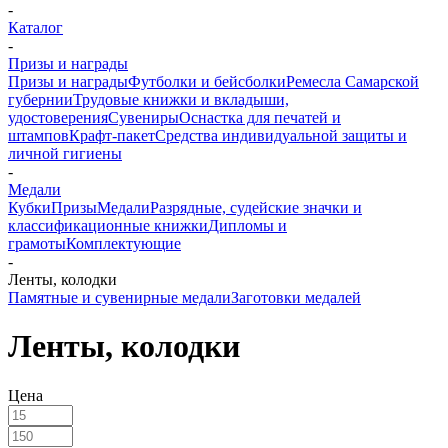
-
Каталог
-
Призы и награды
Призы и награды
Футболки и бейсболки
Ремесла Самарской
губернии
Трудовые книжки и вкладыши,
удостоверения
Сувениры
Оснастка для печатей и
штампов
Крафт-пакет
Средства индивидуальной защиты и
личной гигиены
-
Медали
Кубки
Призы
Медали
Разрядные, судейские значки и
классификационные книжки
Дипломы и
грамоты
Комплектующие
-
Ленты, колодки
Памятные и сувенирные медали
Заготовки медалей
Ленты, колодки
Цена