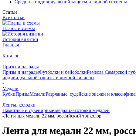
Средства индивидуальной защиты и личной гигиены
Статьи
Все статьи
Планы и схемы
История визитки
Главная
-
Каталог
-
Призы и награды
Призы и награды
Футболки и бейсболки
Ремесла Самарской гу
индивидуальной защиты и личной гигиены
-
Медали
Кубки
Призы
Медали
Разрядные, судейские значки и классифи
-
Ленты, колодки
Памятные и сувенирные медали
Заготовки медалей
-
Лента для медали 22 мм, российский триколор
Лента для медали 22 мм, рос