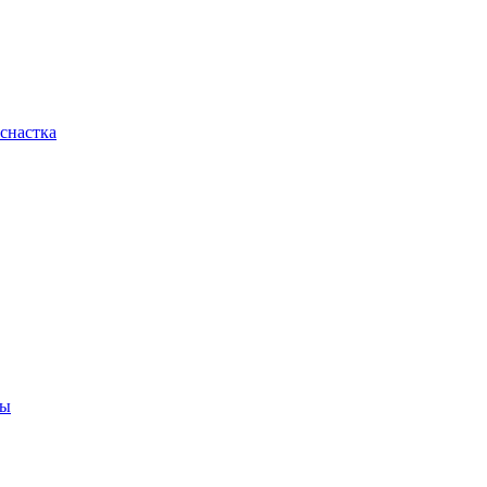
снастка
ны