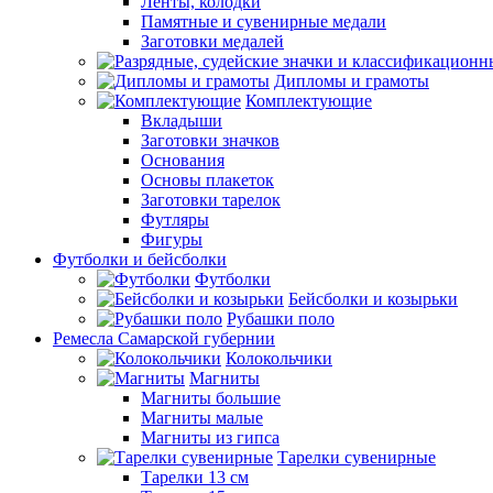
Ленты, колодки
Памятные и сувенирные медали
Заготовки медалей
Дипломы и грамоты
Комплектующие
Вкладыши
Заготовки значков
Основания
Основы плакеток
Заготовки тарелок
Футляры
Фигуры
Футболки и бейсболки
Футболки
Бейсболки и козырьки
Рубашки поло
Ремесла Самарской губернии
Колокольчики
Магниты
Магниты большие
Магниты малые
Магниты из гипса
Тарелки сувенирные
Тарелки 13 см