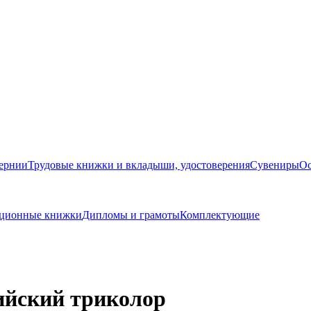
бернии
Трудовые книжки и вкладыши, удостоверения
Сувениры
Ос
кационные книжки
Дипломы и грамоты
Комплектующие
сийский триколор