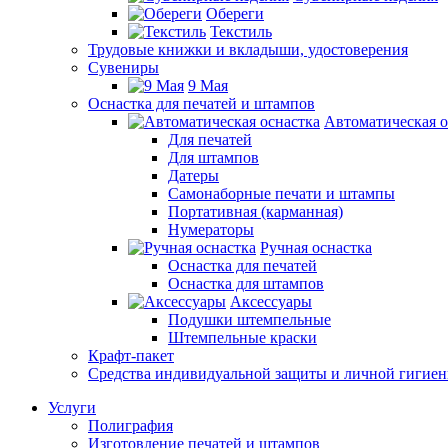
Обереги
Текстиль
Трудовые книжки и вкладыши, удостоверения
Сувениры
9 Мая
Оснастка для печатей и штампов
Автоматическая о
Для печатей
Для штампов
Датеры
Самонаборные печати и штампы
Портативная (карманная)
Нумераторы
Ручная оснастка
Оснастка для печатей
Оснастка для штампов
Аксессуары
Подушки штемпельные
Штемпельные краски
Крафт-пакет
Средства индивидуальной защиты и личной гигие
Услуги
Полиграфия
Изготовление печатей и штампов