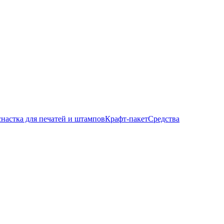
настка для печатей и штампов
Крафт-пакет
Средства