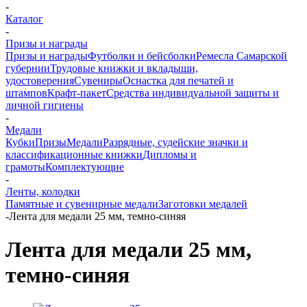
-
Каталог
-
Призы и награды
Призы и награды
Футболки и бейсболки
Ремесла Самарской
губернии
Трудовые книжки и вкладыши,
удостоверения
Сувениры
Оснастка для печатей и
штампов
Крафт-пакет
Средства индивидуальной защиты и
личной гигиены
-
Медали
Кубки
Призы
Медали
Разрядные, судейские значки и
классификационные книжки
Дипломы и
грамоты
Комплектующие
-
Ленты, колодки
Памятные и сувенирные медали
Заготовки медалей
-
Лента для медали 25 мм, темно-синяя
Лента для медали 25 мм,
темно-синяя