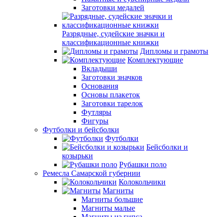
Заготовки медалей
Разрядные, судейские значки и
классификационные книжки
Дипломы и грамоты
Комплектующие
Вкладыши
Заготовки значков
Основания
Основы плакеток
Заготовки тарелок
Футляры
Фигуры
Футболки и бейсболки
Футболки
Бейсболки и
козырьки
Рубашки поло
Ремесла Самарской губернии
Колокольчики
Магниты
Магниты большие
Магниты малые
Магниты из гипса