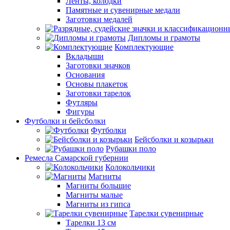
Ленты, колодки
Памятные и сувенирные медали
Заготовки медалей
Дипломы и грамоты
Комплектующие
Вкладыши
Заготовки значков
Основания
Основы плакеток
Заготовки тарелок
Футляры
Фигуры
Футболки и бейсболки
Футболки
Бейсболки и козырьки
Рубашки поло
Ремесла Самарской губернии
Колокольчики
Магниты
Магниты большие
Магниты малые
Магниты из гипса
Тарелки сувенирные
Тарелки 13 см