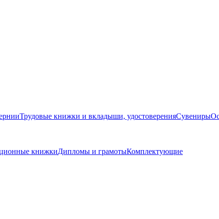
бернии
Трудовые книжки и вкладыши, удостоверения
Сувениры
Ос
кационные книжки
Дипломы и грамоты
Комплектующие