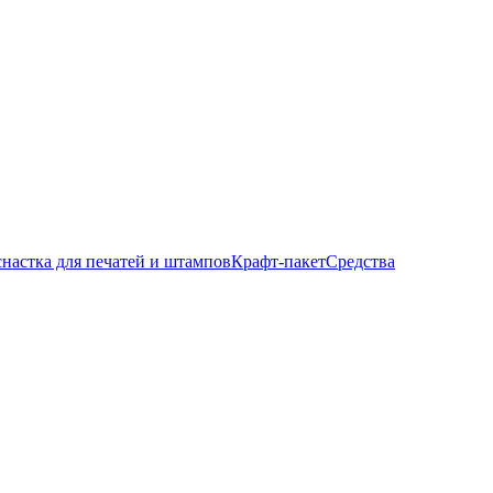
настка для печатей и штампов
Крафт-пакет
Средства