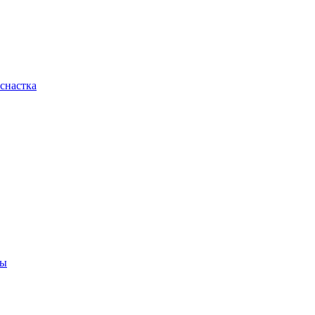
снастка
ны