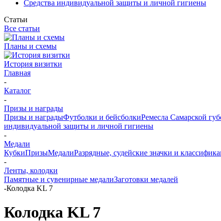
Средства индивидуальной защиты и личной гигиены
Статьи
Все статьи
Планы и схемы
История визитки
Главная
-
Каталог
-
Призы и награды
Призы и награды
Футболки и бейсболки
Ремесла Самарской гу
индивидуальной защиты и личной гигиены
-
Медали
Кубки
Призы
Медали
Разрядные, судейские значки и классифи
-
Ленты, колодки
Памятные и сувенирные медали
Заготовки медалей
-
Колодка KL 7
Колодка KL 7