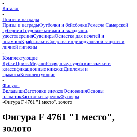
-
Каталог
-
Призы и награды
Призы и награды
Футболки и бейсболки
Ремесла Самарской
губернии
Трудовые книжки и вкладыши,
удостоверения
Сувениры
Оснастка для печатей и
штампов
Крафт-пакет
Средства индивидуальной защиты и
личной гигиены
-
Комплектующие
Кубки
Призы
Медали
Разрядные, судейские значки и
классификационные книжки
Дипломы и
грамоты
Комплектующие
-
Фигуры
Вкладыши
Заготовки значков
Основания
Основы
плакеток
Заготовки тарелок
Футляры
-
Фигура F 4761 "1 место", золото
Фигура F 4761 "1 место",
золото