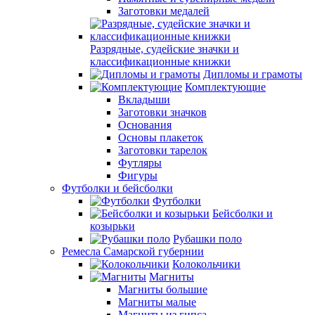
Заготовки медалей
Разрядные, судейские значки и
классификационные книжки
Дипломы и грамоты
Комплектующие
Вкладыши
Заготовки значков
Основания
Основы плакеток
Заготовки тарелок
Футляры
Фигуры
Футболки и бейсболки
Футболки
Бейсболки и
козырьки
Рубашки поло
Ремесла Самарской губернии
Колокольчики
Магниты
Магниты большие
Магниты малые
Магниты из гипса