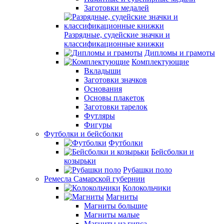
Заготовки медалей
Разрядные, судейские значки и
классификационные книжки
Дипломы и грамоты
Комплектующие
Вкладыши
Заготовки значков
Основания
Основы плакеток
Заготовки тарелок
Футляры
Фигуры
Футболки и бейсболки
Футболки
Бейсболки и
козырьки
Рубашки поло
Ремесла Самарской губернии
Колокольчики
Магниты
Магниты большие
Магниты малые
Магниты из гипса