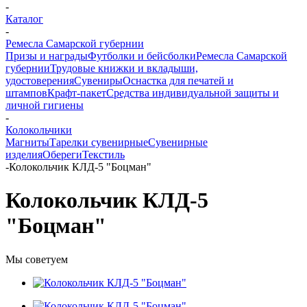
-
Каталог
-
Ремесла Самарской губернии
Призы и награды
Футболки и бейсболки
Ремесла Самарской
губернии
Трудовые книжки и вкладыши,
удостоверения
Сувениры
Оснастка для печатей и
штампов
Крафт-пакет
Средства индивидуальной защиты и
личной гигиены
-
Колокольчики
Магниты
Тарелки сувенирные
Сувенирные
изделия
Обереги
Текстиль
-
Колокольчик КЛД-5 "Боцман"
Колокольчик КЛД-5
"Боцман"
Мы советуем