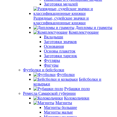
Заготовки медалей
Разрядные, судейские значки и
классификационные книжки
Дипломы и грамоты
Комплектующие
Вкладыши
Заготовки значков
Основания
Основы плакеток
Заготовки тарелок
Футляры
Фигуры
Футболки и бейсболки
Футболки
Бейсболки и
козырьки
Рубашки поло
Ремесла Самарской губернии
Колокольчики
Магниты
Магниты большие
Магниты малые
Магниты из гипса