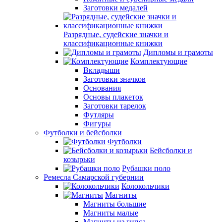
Заготовки медалей
Разрядные, судейские значки и
классификационные книжки
Дипломы и грамоты
Комплектующие
Вкладыши
Заготовки значков
Основания
Основы плакеток
Заготовки тарелок
Футляры
Фигуры
Футболки и бейсболки
Футболки
Бейсболки и
козырьки
Рубашки поло
Ремесла Самарской губернии
Колокольчики
Магниты
Магниты большие
Магниты малые
Магниты из гипса