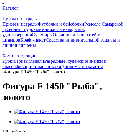
-
Каталог
-
Призы и награды
Призы и награды
Футболки и бейсболки
Ремесла Самарской
губернии
Трудовые книжки и вкладыши,
удостоверения
Сувениры
Оснастка для печатей и
штампов
Крафт-пакет
Средства индивидуальной защиты и
личной гигиены
-
Комплектующие
Кубки
Призы
Медали
Разрядные, судейские значки и
классификационные книжки
Дипломы и грамоты
-
Фигура F 1450 "Рыба", золото
Фигура F 1450 "Рыба",
золото
139 руб.
/шт