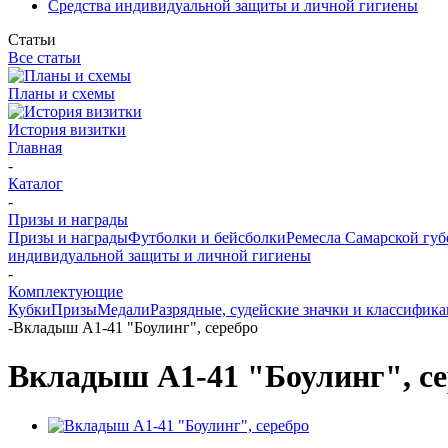
Средства индивидуальной защиты и личной гигиены
Статьи
Все статьи
Планы и схемы
История визитки
Главная
-
Каталог
-
Призы и награды
Призы и награды
Футболки и бейсболки
Ремесла Самарской гу
индивидуальной защиты и личной гигиены
-
Комплектующие
Кубки
Призы
Медали
Разрядные, судейские значки и классифи
-
Вкладыш A1-41 "Боулинг", серебро
Вкладыш A1-41 "Боулинг", се