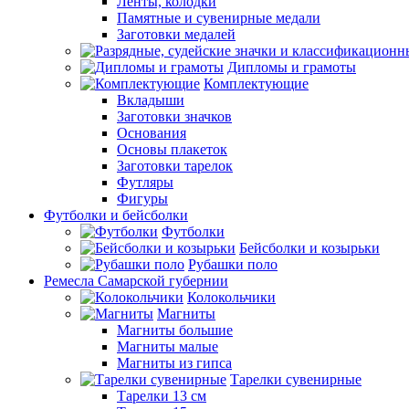
Ленты, колодки
Памятные и сувенирные медали
Заготовки медалей
Дипломы и грамоты
Комплектующие
Вкладыши
Заготовки значков
Основания
Основы плакеток
Заготовки тарелок
Футляры
Фигуры
Футболки и бейсболки
Футболки
Бейсболки и козырьки
Рубашки поло
Ремесла Самарской губернии
Колокольчики
Магниты
Магниты большие
Магниты малые
Магниты из гипса
Тарелки сувенирные
Тарелки 13 см