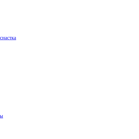
снастка
ны