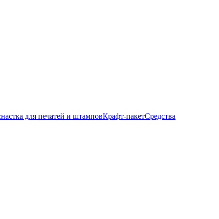
настка для печатей и штампов
Крафт-пакет
Средства