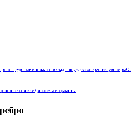
бернии
Трудовые книжки и вкладыши, удостоверения
Сувениры
Ос
кационные книжки
Дипломы и грамоты
ребро