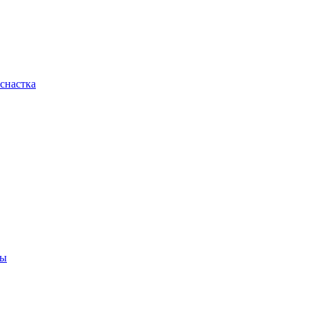
снастка
ны