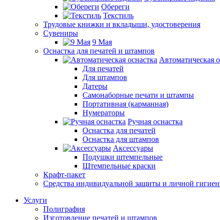
Обереги
Текстиль
Трудовые книжки и вкладыши, удостоверения
Сувениры
9 Мая
Оснастка для печатей и штампов
Автоматическая о
Для печатей
Для штампов
Датеры
Самонаборные печати и штампы
Портативная (карманная)
Нумераторы
Ручная оснастка
Оснастка для печатей
Оснастка для штампов
Аксессуары
Подушки штемпельные
Штемпельные краски
Крафт-пакет
Средства индивидуальной защиты и личной гигие
Услуги
Полиграфия
Изготовление печатей и штампов