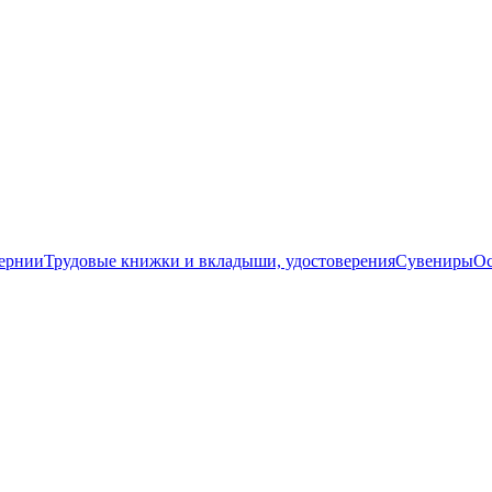
бернии
Трудовые книжки и вкладыши, удостоверения
Сувениры
Ос