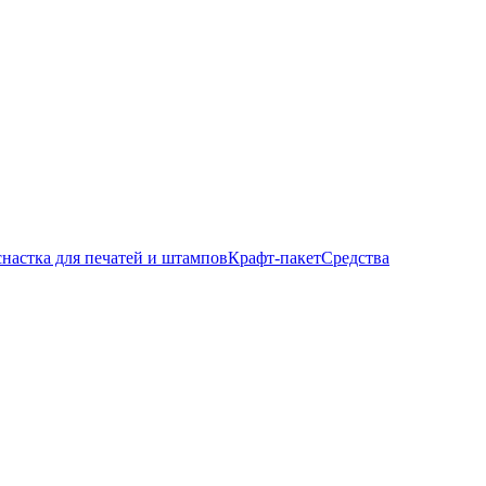
настка для печатей и штампов
Крафт-пакет
Средства