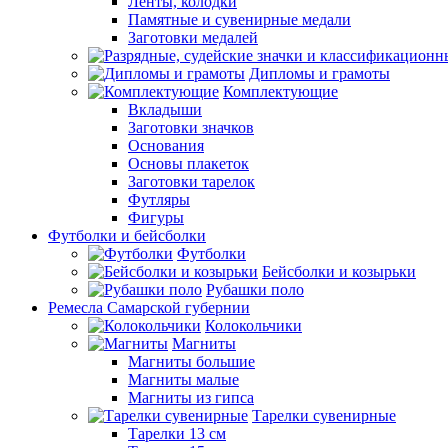
Ленты, колодки
Памятные и сувенирные медали
Заготовки медалей
Дипломы и грамоты
Комплектующие
Вкладыши
Заготовки значков
Основания
Основы плакеток
Заготовки тарелок
Футляры
Фигуры
Футболки и бейсболки
Футболки
Бейсболки и козырьки
Рубашки поло
Ремесла Самарской губернии
Колокольчики
Магниты
Магниты большие
Магниты малые
Магниты из гипса
Тарелки сувенирные
Тарелки 13 см