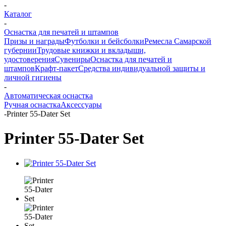
-
Каталог
-
Оснастка для печатей и штампов
Призы и награды
Футболки и бейсболки
Ремесла Самарской
губернии
Трудовые книжки и вкладыши,
удостоверения
Сувениры
Оснастка для печатей и
штампов
Крафт-пакет
Средства индивидуальной защиты и
личной гигиены
-
Автоматическая оснастка
Ручная оснастка
Аксессуары
-
Printer 55-Dater Set
Printer 55-Dater Set