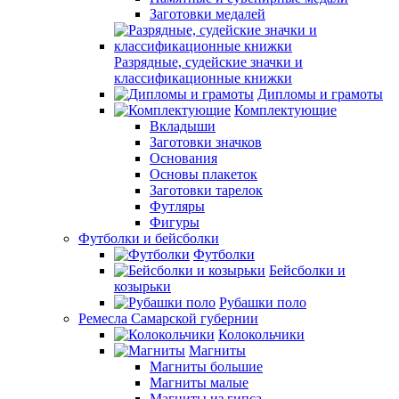
Заготовки медалей
Разрядные, судейские значки и
классификационные книжки
Дипломы и грамоты
Комплектующие
Вкладыши
Заготовки значков
Основания
Основы плакеток
Заготовки тарелок
Футляры
Фигуры
Футболки и бейсболки
Футболки
Бейсболки и
козырьки
Рубашки поло
Ремесла Самарской губернии
Колокольчики
Магниты
Магниты большие
Магниты малые
Магниты из гипса