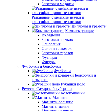
Заготовки медалей
Разрядные, судейские значки и
классификационные книжки
Дипломы и грамоты
Комплектующие
Вкладыши
Заготовки значков
Основания
Основы плакеток
Заготовки тарелок
Футляры
Фигуры
Футболки и бейсболки
Футболки
Бейсболки и
козырьки
Рубашки поло
Ремесла Самарской губернии
Колокольчики
Магниты
Магниты большие
Магниты малые
Магниты из гипса