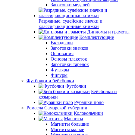
Заготовки медалей
Разрядные, судейские значки и
классификационные книжки
Дипломы и грамоты
Комплектующие
Вкладыши
Заготовки значков
Основания
Основы плакеток
Заготовки тарелок
Футляры
Фигуры
Футболки и бейсболки
Футболки
Бейсболки и
козырьки
Рубашки поло
Ремесла Самарской губернии
Колокольчики
Магниты
Магниты большие
Магниты малые
Магниты из гипса