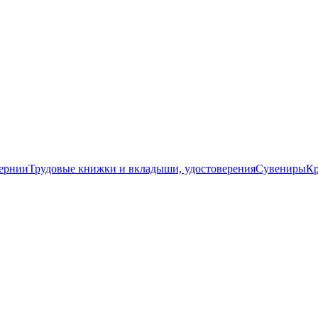
бернии
Трудовые книжки и вкладыши, удостоверения
Сувениры
Кр