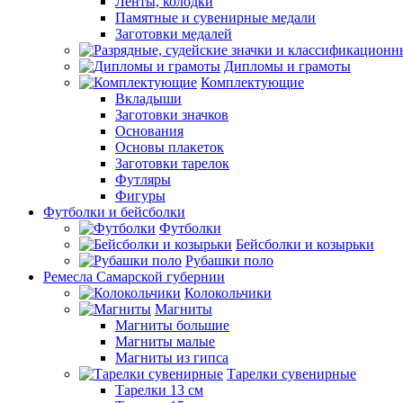
Ленты, колодки
Памятные и сувенирные медали
Заготовки медалей
Дипломы и грамоты
Комплектующие
Вкладыши
Заготовки значков
Основания
Основы плакеток
Заготовки тарелок
Футляры
Фигуры
Футболки и бейсболки
Футболки
Бейсболки и козырьки
Рубашки поло
Ремесла Самарской губернии
Колокольчики
Магниты
Магниты большие
Магниты малые
Магниты из гипса
Тарелки сувенирные
Тарелки 13 см