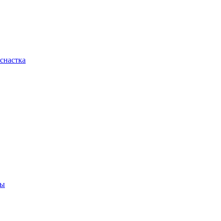
снастка
ны