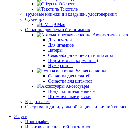
Обереги
Текстиль
Трудовые книжки и вкладыши, удостоверения
Сувениры
9 Мая
Оснастка для печатей и штампов
Автоматическая о
Для печатей
Для штампов
Датеры
Самонаборные печати и штампы
Портативная (карманная)
Нумераторы
Ручная оснастка
Оснастка для печатей
Оснастка для штампов
Аксессуары
Подушки штемпельные
Штемпельные краски
Крафт-пакет
Средства индивидуальной защиты и личной гигие
Услуги
Полиграфия
Изготовление печатей и штампов